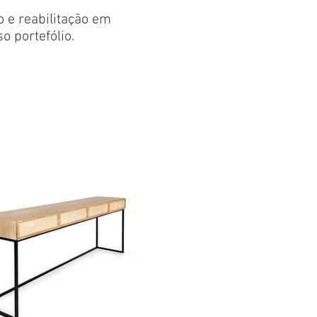
 e reabilitação em
o portefólio.
ão
Apoio e Logística
re
João Boavida