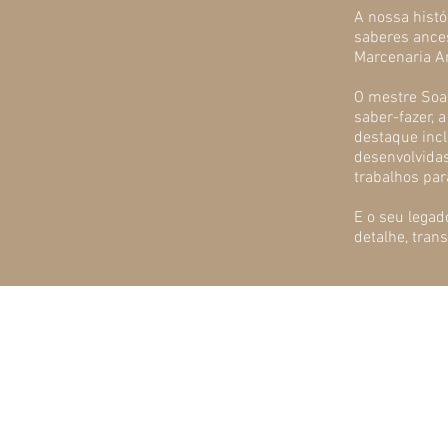
A nossa histó
saberes ances
Marcenaria Ar
O mestre Soa
saber-fazer, 
destaque incl
desenvolvidas
trabalhos par
E o seu legad
detalhe, tran