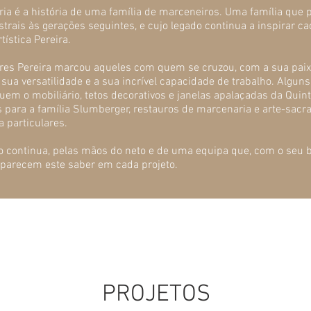
ria é a história de uma família de marceneiros. Uma família que p
trais às gerações seguintes, e cujo legado continua a inspirar ca
tística Pereira.
res Pereira marcou aqueles com quem se cruzou, com a sua paixã
a sua versatilidade e a sua incrível capacidade de trabalho. Alguns
uem o mobiliário, tetos decorativos e janelas apalaçadas da Quint
 para a família Slumberger, restauros de marcenaria e arte-sacra
a particulares.
o continua, pelas mãos do neto e de uma equipa que, com o seu b
sparecem este saber em cada projeto.
A EQUIPA
PROJETOS