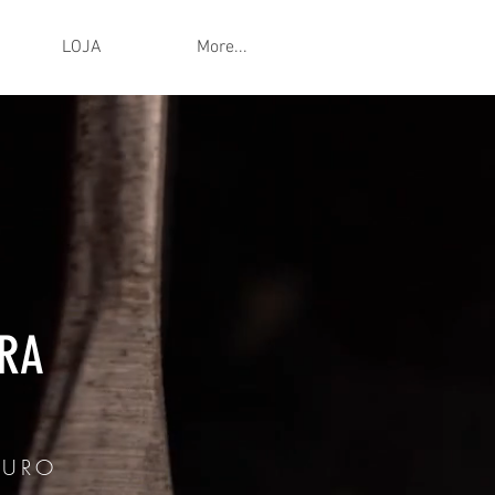
LOJA
More...
IRA
AURO