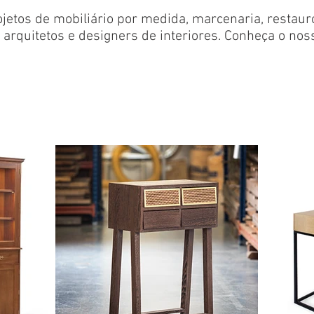
etos de mobiliário por medida, marcenaria, restauro
arquitetos e designers de interiores. Conheça o noss
estão Projeto
Marceneiro de Arte
RP e Comunicaç
rgarida Cunha
Carlos Jacinto
Mónica Chant