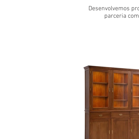
Desenvolvemos proj
parceria com 
Marceneiro de Arte
G
Tiago Pereira
Ma