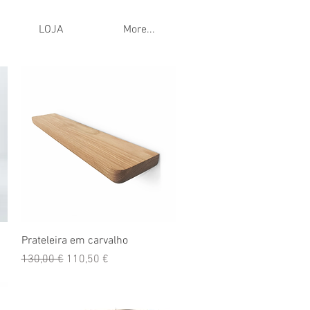
LOJA
More...
Visualização rápida
Prateleira em carvalho
Preço normal
Preço promocional
130,00 €
110,50 €