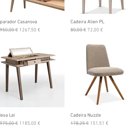
Visualização rápida
Visualização rápida
parador Casanova
Cadeira Alien PL
reço normal
Preço promocional
Preço normal
Preço promocional
950,00 €
1267,50 €
80,00 €
72,00 €
Visualização rápida
Visualização rápida
esa Lei
Cadeira Nuzzle
reço normal
Preço promocional
Preço normal
Preço promocional
975,00 €
1185,00 €
178,25 €
151,51 €