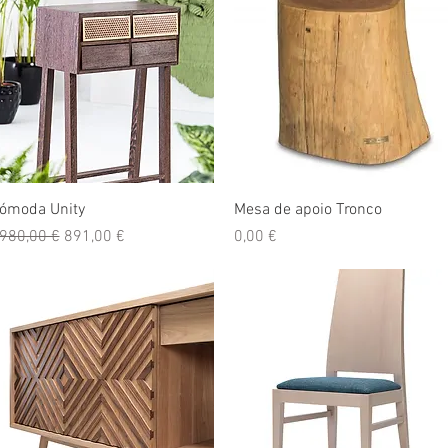
Visualização rápida
Visualização rápida
ómoda Unity
Mesa de apoio Tronco
reço normal
Preço promocional
Preço
980,00 €
891,00 €
0,00 €