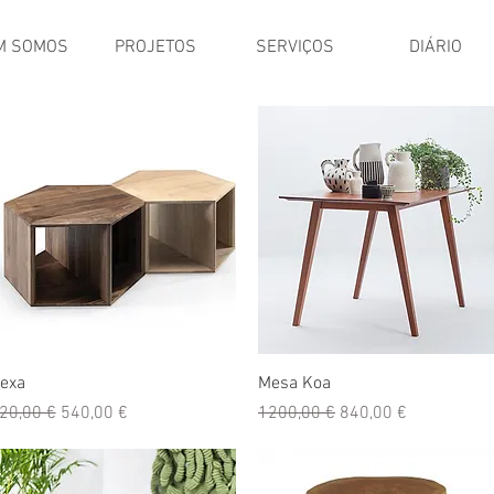
M SOMOS
PROJETOS
SERVIÇOS
DIÁRIO
Visualização rápida
Visualização rápida
exa
Mesa Koa
reço normal
Preço promocional
Preço normal
Preço promocional
20,00 €
540,00 €
1200,00 €
840,00 €