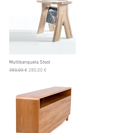
Visualização rápida
Multibanqueta Stool
Preço normal
Preço promocional
350,00 €
280,00 €