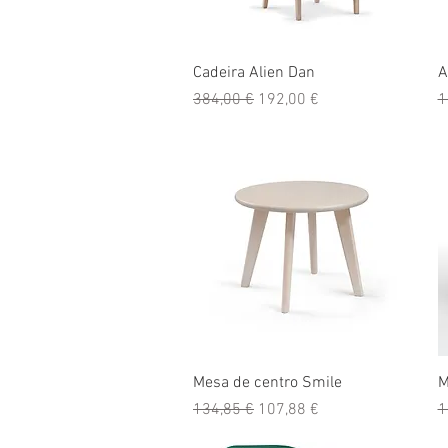
Visualização rápida
Cadeira Alien Dan
A
Preço normal
Preço promocional
P
384,00 €
192,00 €
1
Visualização rápida
Mesa de centro Smile
M
Preço normal
Preço promocional
P
134,85 €
107,88 €
1