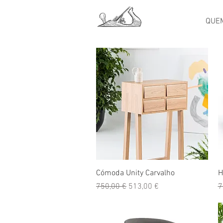
QUE
Visualização rápida
Cómoda Unity Carvalho
H
Preço normal
Preço promocional
P
750,00 €
513,00 €
7