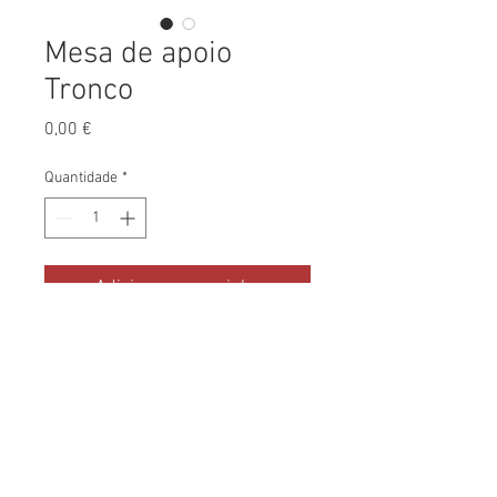
Mesa de apoio
Tronco
Preço
0,00 €
Quantidade
*
Adicionar ao carrinho
Tronco de madeira maciça, 
natural, com acabamento à 
escolha. Faces pintadas ou 
acabamento de verniz mate. 
Várias dimensões disponíveis