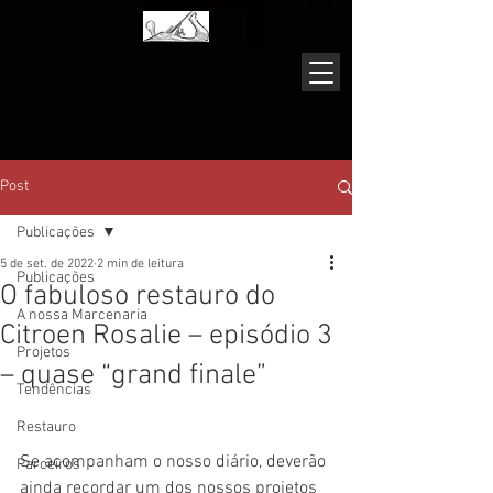
Post
Publicações
5 de set. de 2022
2 min de leitura
Publicações
O fabuloso restauro do
A nossa Marcenaria
Citroen Rosalie – episódio 3
Projetos
– quase “grand finale”
Tendências
Restauro
Se acompanham o nosso diário, deverão 
Parceiros
ainda recordar um dos nossos projetos 