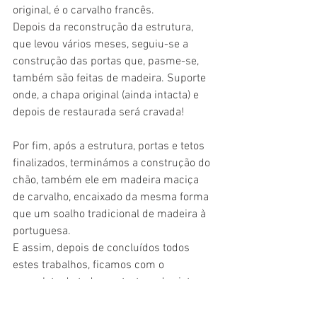
original, é o carvalho francês.
Depois da reconstrução da estrutura, 
que levou vários meses, seguiu-se a 
construção das portas que, pasme-se, 
também são feitas de madeira. Suporte 
onde, a chapa original (ainda intacta) e 
depois de restaurada será cravada!
Por fim, após a estrutura, portas e tetos 
finalizados, terminámos a construção do 
chão, também ele em madeira maciça 
de carvalho, encaixado da mesma forma 
que um soalho tradicional de madeira à 
portuguesa. 
E assim, depois de concluídos todos 
estes trabalhos, ficamos com o 
esqueleto de toda a estrutura da viatura 
completa. Chega assim o momento do 
Rosalie deixar a nossa oficina de 