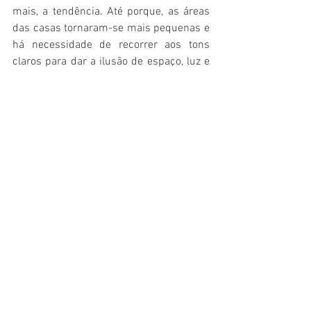
mais, a tendência. Até porque, as áreas 
das casas tornaram-se mais pequenas e 
há necessidade de recorrer aos tons 
claros para dar a ilusão de espaço, luz e 
amplitude. 
Aqui na Marcenaria Artística Pereira 
somos um bocadinho tradicionalistas e 
normalmente até preferimos os tons 
naturais da madeira. Mas, neste caso, 
adoramos o look fresco que resultou 
deste restauro!
Enquanto as peças aguardam a sua 
colocação na casa da cliente, fica um 
exemplo de inspiração 
#Pinterest
.
E já deixámos um lembrete no 