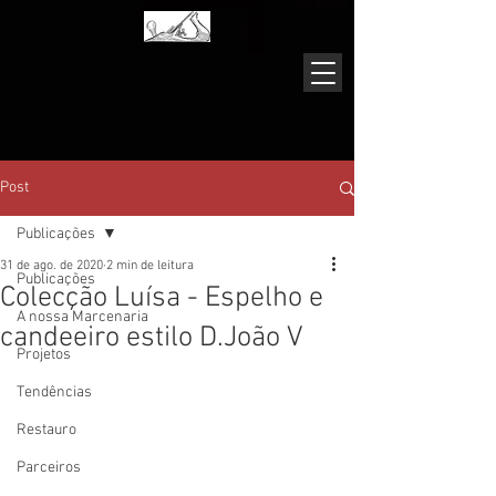
Post
Publicações
31 de ago. de 2020
2 min de leitura
Publicações
Colecção Luísa - Espelho e
A nossa Marcenaria
candeeiro estilo D.João V
Projetos
Tendências
Restauro
Parceiros