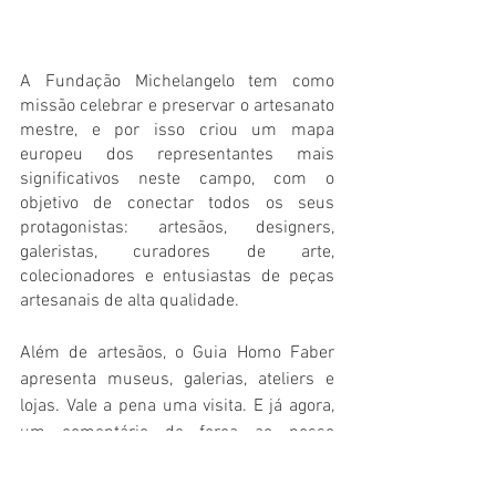
A Fundação Michelangelo tem como 
missão celebrar e preservar o artesanato 
mestre, e por isso criou um mapa 
europeu dos representantes mais 
significativos neste campo, com o 
objetivo de conectar todos os seus 
protagonistas: artesãos, designers, 
galeristas, curadores de arte, 
colecionadores e entusiastas de peças 
artesanais de alta qualidade.
Além de artesãos, o Guia Homo Faber 
apresenta museus, galerias, ateliers e 
lojas. Vale a pena uma visita. E já agora, 
um comentário de força ao nosso 
marceneiro "tuga" a representar o nosso 
país no estrangeiro! 