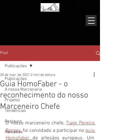
Post
Publicações
30 de mar. de 2021
2 min de leitura
Publicações
Guia HomoFaber - o
A nossa Marcenaria
reconhecimento do nosso
Projetos
Marceneiro Chefe
Tendências
Restauro
O nosso marceneiro chefe, 
Tiago Pereira 
Borges
, foi convidado a participar no 
guia 
Parceiros
Homofaber 
de artesãos europeus. Um 