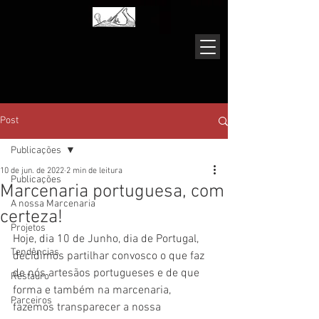
Post
Publicações
10 de jun. de 2022
2 min de leitura
Publicações
Marcenaria portuguesa, com
A nossa Marcenaria
certeza!
Projetos
Hoje, dia 10 de Junho, dia de Portugal, 
Tendências
decidimos partilhar convosco o que faz 
de nós artesãos portugueses e de que 
Restauro
forma e também na marcenaria, 
Parceiros
fazemos transparecer a nossa 