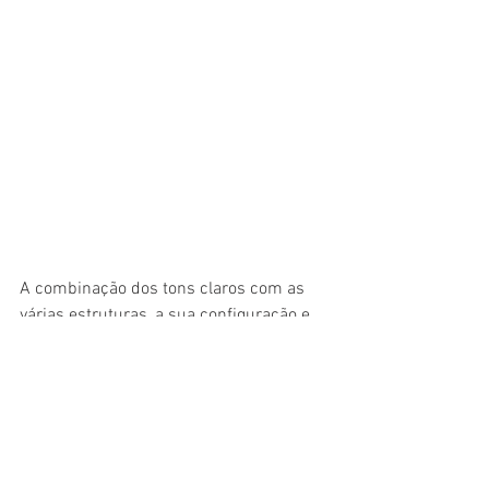
A combinação dos tons claros com as 
várias estruturas, a sua configuração e 
as texturas existentes resultaram num 
ambiente coerente e totalmente 
personalizado.