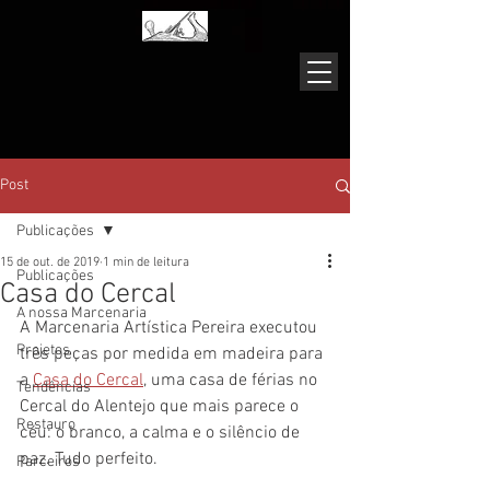
Post
Publicações
15 de out. de 2019
1 min de leitura
Publicações
Casa do Cercal
A nossa Marcenaria
A Marcenaria Artística Pereira executou 
Projetos
três peças por medida em madeira para 
a 
Casa do Cercal
, uma casa de férias no 
Tendências
Cercal do Alentejo que mais parece o 
Restauro
céu: o branco, a calma e o silêncio de 
paz. Tudo perfeito.
Parceiros