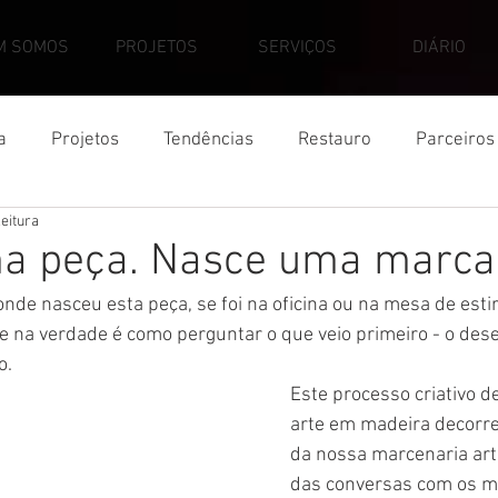
M SOMOS
PROJETOS
SERVIÇOS
DIÁRIO
a
Projetos
Tendências
Restauro
Parceiros
leitura
a peça. Nasce uma marca
de nasceu esta peça, se foi na oficina ou na mesa de esti
 na verdade é como perguntar o que veio primeiro - o dese
.  
Este processo criativo d
arte em madeira decorr
da nossa marcenaria artí
das conversas com os m