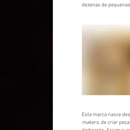
dezenas de pequenas 
Esta marca nasce dest
makers
, de criar peç