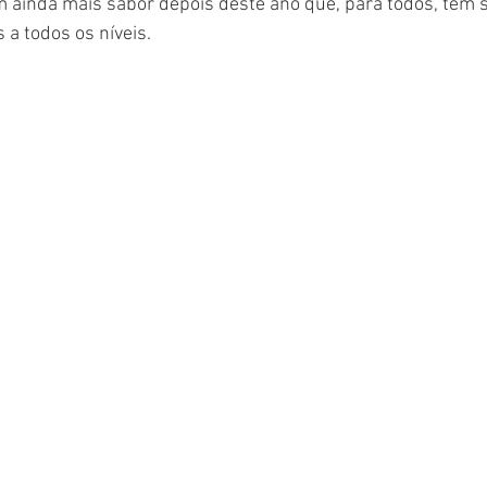
 ainda mais sabor depois deste ano que, para todos, tem s
 a todos os níveis.