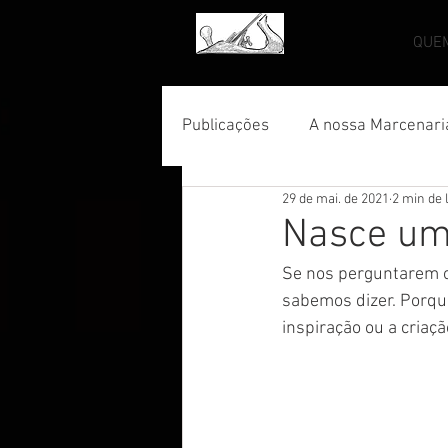
QUE
Publicações
A nossa Marcenari
29 de mai. de 2021
2 min de 
Nasce um
Se nos perguntarem on
sabemos dizer. Porque
inspiração ou a criação