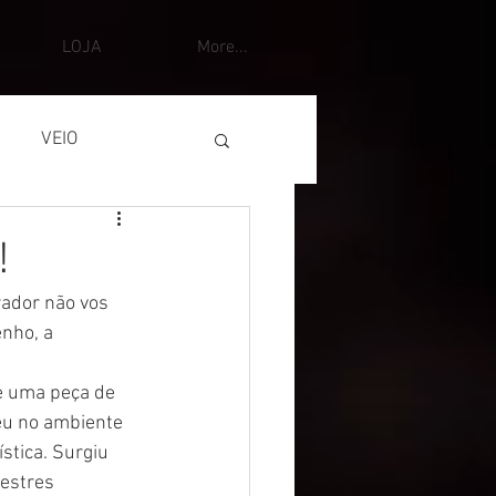
LOJA
More...
VEIO
!
rador não vos 
nho, a 
e uma peça de 
eu no ambiente 
stica. Surgiu 
estres 