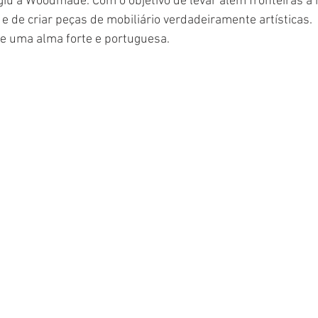
iu a Woodmade. Com o objetivo de levar além fronteiras a
e de criar peças de mobiliário verdadeiramente artísticas.
e uma alma forte e portuguesa.